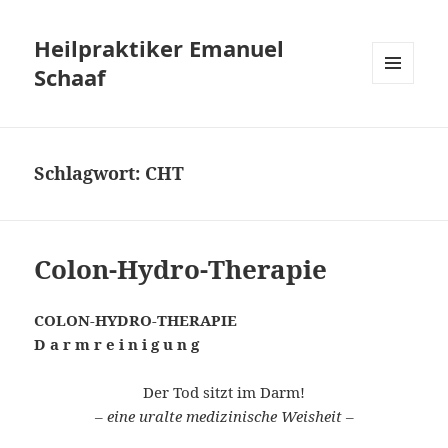
Heilpraktiker Emanuel
Schaaf
MENÜ
UND
WIDGETS
Schlagwort:
CHT
Colon-Hydro-Therapie
COLON-HYDRO-THERAPIE
D a r m r e i n i g u n g
Der Tod sitzt im Darm!
–
eine uralte medizinische Weisheit
–