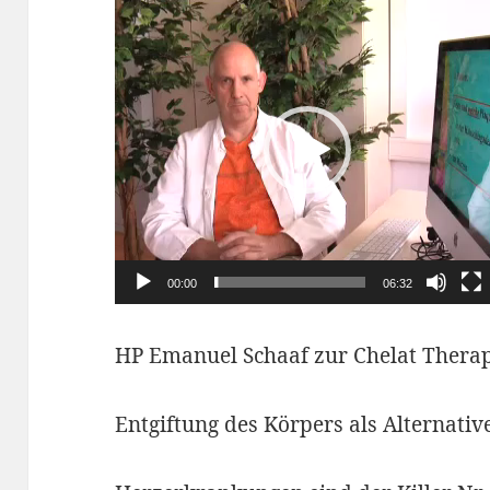
Video-
Player
00:00
06:32
HP Emanuel Schaaf zur Chelat Therap
Entgiftung des Körpers als Alternati