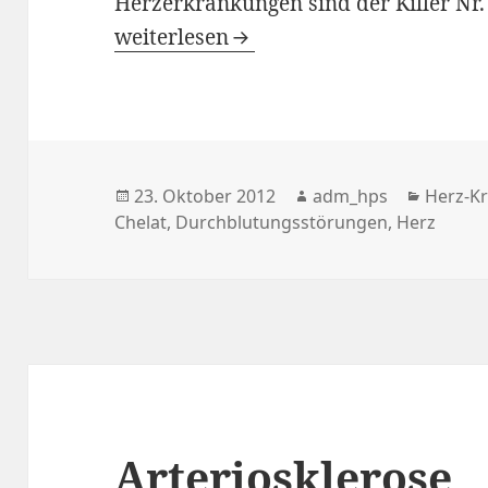
Herzerkrankungen sind der Killer Nr. 
Chelat-Therapie
weiterlesen
Veröffentlicht
23. Oktober 2012
Autor
adm_hps
Katego
Herz-Kr
Chelat
am
,
Durchblutungsstörungen
,
Herz
Arteriosklerose