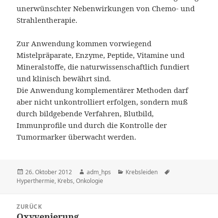
unerwünschter Nebenwirkungen von Chemo- und
Strahlentherapie.
Zur Anwendung kommen vorwiegend
Mistelpräparate, Enzyme, Peptide, Vitamine und
Mineralstoffe, die naturwissenschaftlich fundiert
und klinisch bewährt sind.
Die Anwendung komplementärer Methoden darf
aber nicht unkontrolliert erfolgen, sondern muß
durch bildgebende Verfahren, Blutbild,
Immunprofile und durch die Kontrolle der
Tumormarker überwacht werden.
Veröffentlicht
26. Oktober 2012
Autor
adm_hps
Kategorien
Krebsleiden
Schlagwörter
Hyperthermie
am
,
Krebs
,
Onkologie
Beitragsnavigation
ZURÜCK
Oxyvenierung
Vorheriger